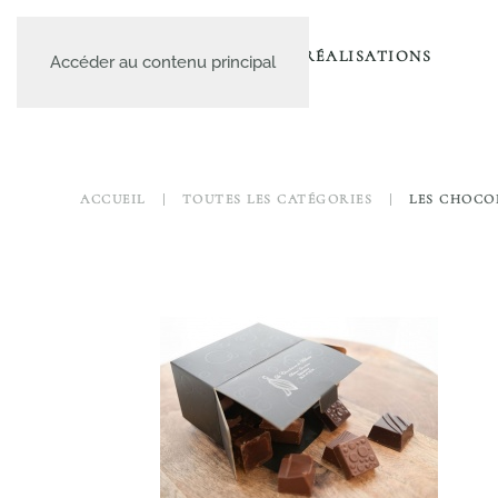
A PROPOS
LE CATALOGUE
NOS RÉALISATIONS
Accéder au contenu principal
ACCUEIL
TOUTES LES CATÉGORIES
LES CHOCO