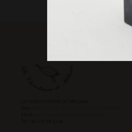
LA CHOCOLATERIE DE MELANIE
Plan:
208 Route de Divonne - 01210 VERSONNEX
Email:
contact@chocolateriemelanie.com
Tel:
+33 4 81 09 53 41