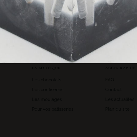
CE QUE VOUS PENSEZ DE NOUS!
LA BOUTIQUE
ACCES RAPIDE
Les chocolats
FAQ
Les confiseries
Contact
Les moulages
Les actualités
Pour vos patisseries
Plan du site